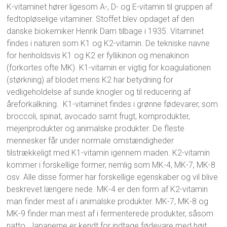
K-vitaminet hører ligesom A-, D- og E-vitamin til gruppen af
fedtopløselige vitaminer. Stoffet blev opdaget af den
danske biokemiker Henrik Dam tilbage i 1935. Vitaminet
findes i naturen som K1 og K2-vitamin. De tekniske navne
for henholdsvis K1 og K2 er fyllikinon og menakinon
(forkortes ofte MK). K1-vitamin er vigtig for koagulationen
(størkning) af blodet mens K2 har betydning for
vedligeholdelse af sunde knogler og til reducering af
åreforkalkning. K1-vitaminet findes i grønne fødevarer, som
broccoli, spinat, avocado samt frugt, kornprodukter,
mejeriprodukter og animalske produkter. De fleste
mennesker får under normale omstændigheder
tilstrækkeligt med K1-vitamin igennem maden. K2-vitamin
kommer i forskellige former, nemlig som MK-4, MK-7, MK-8
osv. Alle disse former har forskellige egenskaber og vil blive
beskrevet længere nede. MK-4 er den form af K2-vitamin
man finder mest af i animalske produkter. MK-7, MK-8 og
MK-9 finder man mest af i fermenterede produkter, såsom
natto. Japanerne er kendt for indtage fødevare med højt