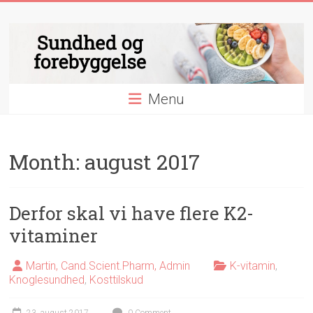
Skip
Sundhed
to
content
og
forebyggelse
Menu
Essentielle
nyheder
&
Month:
august 2017
videnskab
indenfor
sundhed
og
Derfor skal vi have flere K2-
forebyggelse
vitaminer
Martin, Cand.Scient.Pharm, Admin
K-vitamin
,
Knoglesundhed
,
Kosttilskud