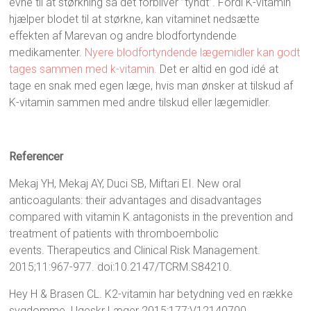
evne til at størkning så det forbliver ”tyndt”. Fordi K-vitamin
hjælper blodet til at størkne, kan vitaminet nedsætte
effekten af Marevan og andre blodfortyndende
medikamenter.
Nyere blodfortyndende lægemidler kan godt
tages sammen med k-vitamin.
Det er altid en god idé at
tage en snak med egen læge, hvis man ønsker at tilskud af
K-vitamin sammen med andre tilskud eller lægemidler.
Referencer
Mekaj YH, Mekaj AY, Duci SB, Miftari EI. New oral
anticoagulants: their advantages and disadvantages
compared with vitamin K antagonists in the prevention and
treatment of patients with thromboembolic
events. Therapeutics and Clinical Risk Management.
2015;11:967-977. doi:10.2147/TCRM.S84210.
Hey H & Brasen CL. K2-vitamin har betydning ved en række
sygdomme. Ugeskr Læger 2015;177:V12140700