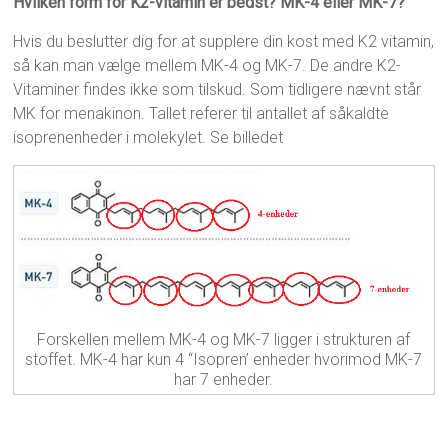
Hvilken form for K2-vitamin er bedst? MK-4 eller MK-7?
Hvis du beslutter dig for at supplere din kost med K2 vitamin,
så kan man vælge mellem MK-4 og MK-7. De andre K2-
Vitaminer findes ikke som tilskud. Som tidligere nævnt står
MK for menakinon. Tallet referer til antallet af såkaldte
isoprenenheder i molekylet. Se billedet
Forskellen mellem MK-4 og MK-7 ligger i strukturen af
stoffet. MK-4 har kun 4 “Isopren’ enheder hvorimod MK-7
har 7 enheder.