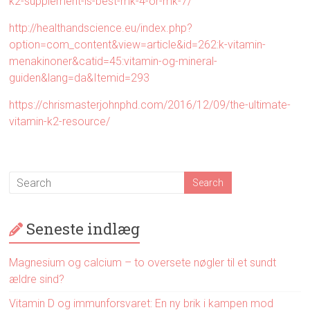
k2-supplement-is-best-mk-4-or-mk-7/
http://healthandscience.eu/index.php?
option=com_content&view=article&id=262:k-vitamin-
menakinoner&catid=45:vitamin-og-mineral-
guiden&lang=da&Itemid=293
https://chrismasterjohnphd.com/2016/12/09/the-ultimate-
vitamin-k2-resource/
Seneste indlæg
Magnesium og calcium – to oversete nøgler til et sundt
ældre sind?
Vitamin D og immunforsvaret: En ny brik i kampen mod