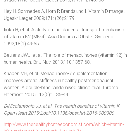
Hey H, Schmedes A, Horn P, Brandslund I. Vitamin D mangel.
Ugeskr Læger 2009;171: (26):2179.
Iioka H, et al. A study on the placental transport mechanism
of vitamin K2 (MK-4). Asia Oceania J Obstet Gynaecol.
1992;18(1):49-55.
Beulens JWJ, et al. The role of menaquinones (vitamin K2) in
human health. Br J Nutr 2013;110:1357-68.
Knapen MH, et al. Menaquinone-7 supplementation
improves arterial stiffness in healthy postmenopausal
women. A double-blind randomised clinical trial. Thromb
Haemost. 2015;113(5):1135-44.
DiNicolantonio JJ, et al. The health benefits of vitamin K.
Open Heart 2015;2:doi:10.1136/openhrt-2015-000300
http://www.thehealthyhomeeconomist.com/which-vitamin-