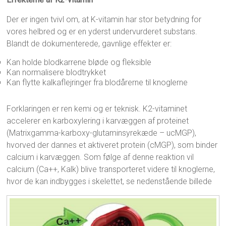
Der er ingen tvivl om, at K-vitamin har stor betydning for
vores helbred og er en yderst undervurderet substans.
Blandt de dokumenterede, gavnlige effekter er:
Kan holde blodkarrene bløde og fleksible
Kan normalisere blodtrykket
Kan flytte kalkaflejringer fra blodårerne til knoglerne
Forklaringen er ren kemi og er teknisk. K2-vitaminet
accelerer en karboxylering i karvæggen af proteinet
(Matrixgamma-karboxy-glutaminsyrekæde – ucMGP),
hvorved der dannes et aktiveret protein (cMGP), som binder
calcium i karvæggen. Som følge af denne reaktion vil
calcium (Ca++, Kalk) blive transporteret videre til knoglerne,
hvor de kan indbygges i skelettet, se nedenstående billede