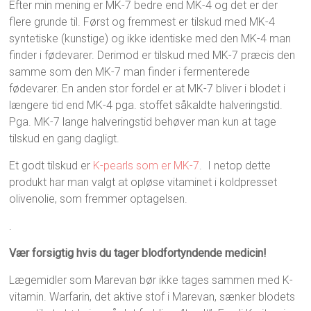
Efter min mening er MK-7 bedre end MK-4 og det er der
flere grunde til. Først og fremmest er tilskud med MK-4
syntetiske (kunstige) og ikke identiske med den MK-4 man
finder i fødevarer. Derimod er tilskud med MK-7 præcis den
samme som den MK-7 man finder i fermenterede
fødevarer. En anden stor fordel er at MK-7 bliver i blodet i
længere tid end MK-4 pga. stoffet såkaldte halveringstid.
Pga. MK-7 lange halveringstid behøver man kun at tage
tilskud en gang dagligt.
Et godt tilskud er
K-pearls som er MK-7
. I netop dette
produkt har man valgt at opløse vitaminet i koldpresset
olivenolie, som fremmer optagelsen.
.
Vær forsigtig hvis du tager blodfortyndende medicin!
Lægemidler som Marevan bør ikke tages sammen med K-
vitamin. Warfarin, det aktive stof i Marevan, sænker blodets