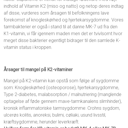
indhold af Vitamin K2 (miso og natto) og netop deres indtag
af disse, vurderes som årsagen til befolkningens lave
forekomst af knogleskørhed og hjertekarsygdomme. Vores
tarmbakterier er også i stand til at danne MK-7 ud fra den
K1-vitamin, vi får igennem maden men det er tvivlsomt hvor
meget disse bakterier egentligt bidrager til den samlede K-
vitamin status i kroppen.
Årsager til mangel på K2-vitaminer
Mangel på K2-vitamin kan opstå som følge af sygdomme
som: Knogleskørhed (osteoporose), hjertekarsygdomme,
Type 2-diabetes, malabsorption / malnutriering (manglende
optagelse af føde gennem mave-tarmkanalens slimhinder),
kronisk inflammatoriske tarmsygdomme: Crohns sygdom,
ulcerøs kolitis, anoreksi, bulimi, cøliaki, usund livsstil,
kræftsygdomme, herunder leverkræft.