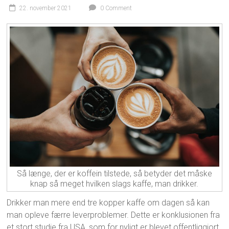
22. november 2021
0 Comment
Så længe, der er koffein tilstede, så betyder det måske
knap så meget hvilken slags kaffe, man drikker.
Drikker man mere end tre kopper kaffe om dagen så kan
man opleve færre leverproblemer. Dette er konklusionen fra
et stort studie fra USA, som for nyligt er blevet offentliggjort.