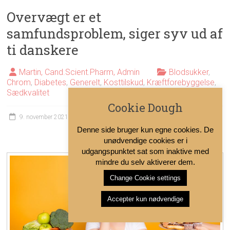
Overvægt er et
samfundsproblem, siger syv ud af
ti danskere
Martin, Cand.Scient.Pharm, Admin
Blodsukker
,
Chrom
,
Diabetes
,
Generelt
,
Kosttilskud
,
Kræftforebyggelse
,
Sædkvalitet
Cookie Dough
9. november 2021
0 Comment
Denne side bruger kun egne cookies. De
unødvendige cookies er i
udgangspunktet sat som inaktive med
mindre du selv aktiverer dem.
Change Cookie settings
Accepter kun nødvendige