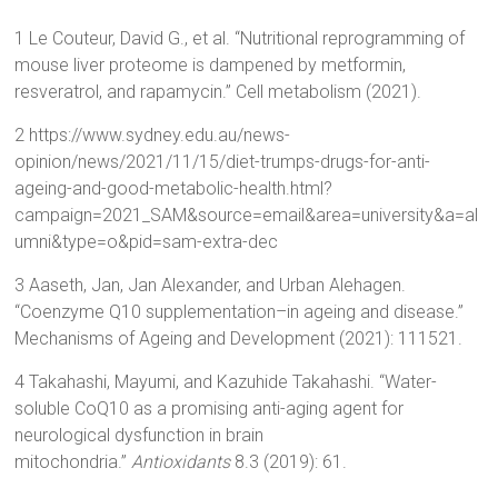
1 Le Couteur, David G., et al. “Nutritional reprogramming of
mouse liver proteome is dampened by metformin,
resveratrol, and rapamycin.” Cell metabolism (2021).
2 https://www.sydney.edu.au/news-
opinion/news/2021/11/15/diet-trumps-drugs-for-anti-
ageing-and-good-metabolic-health.html?
campaign=2021_SAM&source=email&area=university&a=al
umni&type=o&pid=sam-extra-dec
3 Aaseth, Jan, Jan Alexander, and Urban Alehagen.
“Coenzyme Q10 supplementation–in ageing and disease.”
Mechanisms of Ageing and Development (2021): 111521.
4 Takahashi, Mayumi, and Kazuhide Takahashi. “Water-
soluble CoQ10 as a promising anti-aging agent for
neurological dysfunction in brain
mitochondria.”
Antioxidants
8.3 (2019): 61.