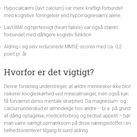
Hypocalcæmi (lavt calcium) var mere kraftigt forbundet
med kognitive forringelser end hypomagnesæmi alene.
Lavt BMI og hjertesvigt (heart failure) var også stærkt
forbundet med dårligere kognitiv funktion​.
Aldring i sig selv reducerede MMSE-scoren med ca. 0,2
point pr. år.
Hvorfor er det vigtigt?
Denne forskning understreger, at ældre mennesker ikke blot
risikerer knogleskørhed ved mineralmangel, men også kan
få forværret deres mentale skarphed. Da magnesium- og
calciumunderskud er almindelige hos ældre – bl.a. på grund
af dårlig optagelse, medicinforbrug og nedsat appetit – bør
man være særligt opmærksom på disse næringsstoffer i en
helhedsorienteret tilgang til sund aldring.