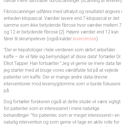
havde mere favorable fibroscanninger (scanning af leveren).
Fibroscanninger udføres med ultralyd og resultatet angives i
enheden kilopascal. Værdier lavere end 7 kilopascal er det
samme som ikke betydende fibrose hvor værdier mellem 7
og 12 er betydende fibrose [2]. Højere værdier end 12 kan
fører til skrumpelever (også kalder
levercirrose
)
”Der er hepatologer i hele verdenen som aktivt anbefaler
kaffe – de vil føle sig bemyndiget af disse data” fortæller Dr.
Elliot Tapper. Han fortsætter ”Jeg vil gerne se mere data før
jeg starter med at bruge vores værdifulde tid på at vejlede
patienter om kaffe. Der er mange andre data-drevne
interventioner mod leversygdomme som vi burde fokusere
på.
Dog fortæller forskeren også at dette studie vil være vigtigt
for patienter som er interesseret i mere naturlige
behandlinger: ”for patienter, som er meget interesseret i en
naturlig intervention og som gerne vil tage en aktiv rolle for