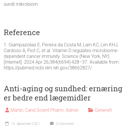
sundt mikrobiom.
Reference
1. Giampazolias E, Pereira da Costa M, Lam KC, Lim KHJ,
Cardoso A, Piot C, et al. Vitamin D regulates microbiome-
dependent cancer immunity. Science (New York, NY)
[Internet]. 2024 Apr 26;384(6694):428–37. Available from:
https://pubmed.ncbi.nlm.nih.gov/38662827/
Anti-aging og sundhed: ernæring
er bedre end lægemidler
Martin, Cand.Scient.Pharm, Admin
Generelt
14. december 2021
0 Comment