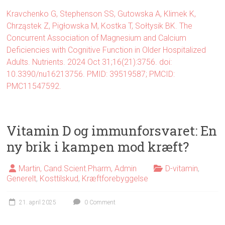
Kravchenko G, Stephenson SS, Gutowska A, Klimek K,
Chrząstek Z, Pigłowska M, Kostka T, Sołtysik BK. The
Concurrent Association of Magnesium and Calcium
Deficiencies with Cognitive Function in Older Hospitalized
Adults. Nutrients. 2024 Oct 31;16(21):3756. doi:
10.3390/nu16213756. PMID: 39519587; PMCID:
PMC11547592.
Vitamin D og immunforsvaret: En
ny brik i kampen mod kræft?
Martin, Cand.Scient.Pharm, Admin
D-vitamin
,
Generelt
,
Kosttilskud
,
Kræftforebyggelse
21. april 2025
0 Comment