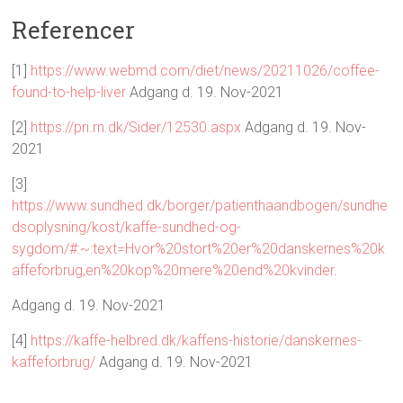
Referencer
[1]
https://www.webmd.com/diet/news/20211026/coffee-
found-to-help-liver
Adgang d. 19. Nov-2021
[2]
https://pri.rn.dk/Sider/12530.aspx
Adgang d. 19. Nov-
2021
[3]
https://www.sundhed.dk/borger/patienthaandbogen/sundhe
dsoplysning/kost/kaffe-sundhed-og-
sygdom/#:~:text=Hvor%20stort%20er%20danskernes%20k
affeforbrug,en%20kop%20mere%20end%20kvinder
.
Adgang d. 19. Nov-2021
[4]
https://kaffe-helbred.dk/kaffens-historie/danskernes-
kaffeforbrug/
Adgang d. 19. Nov-2021