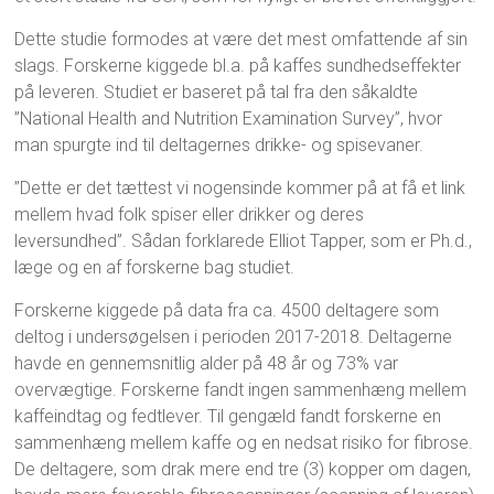
Dette studie formodes at være det mest omfattende af sin
slags. Forskerne kiggede bl.a. på kaffes sundhedseffekter
på leveren. Studiet er baseret på tal fra den såkaldte
”National Health and Nutrition Examination Survey”, hvor
man spurgte ind til deltagernes drikke- og spisevaner.
”Dette er det tættest vi nogensinde kommer på at få et link
mellem hvad folk spiser eller drikker og deres
leversundhed”. Sådan forklarede Elliot Tapper, som er Ph.d.,
læge og en af forskerne bag studiet.
Forskerne kiggede på data fra ca. 4500 deltagere som
deltog i undersøgelsen i perioden 2017-2018. Deltagerne
havde en gennemsnitlig alder på 48 år og 73% var
overvægtige. Forskerne fandt ingen sammenhæng mellem
kaffeindtag og fedtlever. Til gengæld fandt forskerne en
sammenhæng mellem kaffe og en nedsat risiko for fibrose.
De deltagere, som drak mere end tre (3) kopper om dagen,