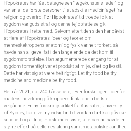
Hippokrates har fået betegnelsen “lægekunstens fader” og
var en af de første personer til at adskille medicinfaget fra
religion og overtro. Før Hippokrates’ tid troede folk at
sygdom var guds straf og denne fejlopfattelse gik
Hippokrates i rette med. Selvom eftertiden siden har påvist
at flere af Hippokrates’ ideer og teorier om
menneskekroppens anatomi og fysik var helt forkert, så
havde han alligevel fat i den lange ende da det kom til
sygdomsforståelse. Han argumenterede dengang for at
sygdom formentligt var et produkt af miljø, diæt og livsstil.
Dette har vist sig at være helt rigtigt. Let thy food be thy
medicine and medicine be thy food.
Her i år 2021, ca. 2400 år senere, lever forskningen indenfor
madens indvirkning på kroppens funktioner i bedste
velgående. En ny forskningsartikel fra Australien, University
of Sydney, har givet ny indsigt ind i hvordan diæt kan påvirke
sundhed og aldring. Forskningen viste, at ernæring havde en
større effekt på cellernes aldring samt metaboliske sundhed