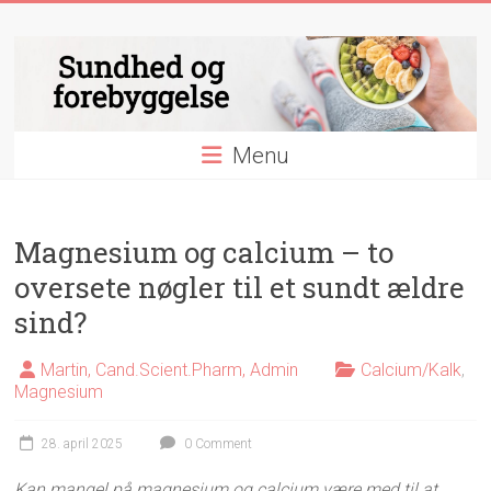
Skip
Sundhed
to
content
og
forebyggelse
Menu
Essentielle
nyheder
&
videnskab
Magnesium og calcium – to
indenfor
oversete nøgler til et sundt ældre
sundhed
sind?
og
forebyggelse
Martin, Cand.Scient.Pharm, Admin
Calcium/Kalk
,
Magnesium
28. april 2025
0 Comment
Kan mangel på magnesium og calcium være med til at