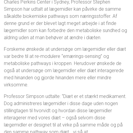
Charles Perkins Center i Sydney, Professor Stephen
Simpson har udtalt at lægemidler kan påvirke de samme
såkaldte biokemiske pathways som næringsstoffer. Af
denne grund er der blevet lagt meget arbejde i at finde
lægemidler som kan forbedre den metaboliske sundhed og
aldring uden at man behøver at ændre i diæten.
Forskerne ønskede at undersøge om lægemidler eller diæt
var bedre til at re-modulere “ernærings-sensing” og
metaboliske pathways i kroppen. Herudover ønskede de
også at undersøge om lægemidler eller diæt interagerede
med hinanden og gjorde hinanden mere eller mindre
virksomme.
Professor Simpson udtalte: “Diæt er et stærkt medikament.
Dog administreres lægemidler i disse dage uden nogen
stillingtagen til hvorvidt og hvordan disse lægemidler
interagerer med vores diæt – også selvom disse
lægemidler er designet til at virke på samme måde og på
den samme pathway som diæt… vi så at