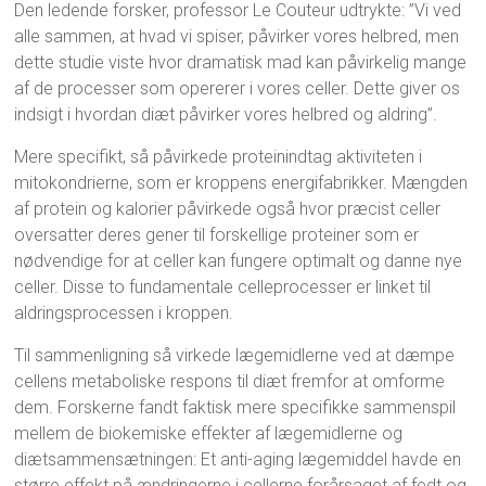
Den ledende forsker, professor Le Couteur udtrykte: ”Vi ved
alle sammen, at hvad vi spiser, påvirker vores helbred, men
dette studie viste hvor dramatisk mad kan påvirkelig mange
af de processer som opererer i vores celler. Dette giver os
indsigt i hvordan diæt påvirker vores helbred og aldring”.
Mere specifikt, så påvirkede proteinindtag aktiviteten i
mitokondrierne, som er kroppens energifabrikker. Mængden
af protein og kalorier påvirkede også hvor præcist celler
oversatter deres gener til forskellige proteiner som er
nødvendige for at celler kan fungere optimalt og danne nye
celler. Disse to fundamentale celleprocesser er linket til
aldringsprocessen i kroppen.
Til sammenligning så virkede lægemidlerne ved at dæmpe
cellens metaboliske respons til diæt fremfor at omforme
dem. Forskerne fandt faktisk mere specifikke sammenspil
mellem de biokemiske effekter af lægemidlerne og
diætsammensætningen: Et anti-aging lægemiddel havde en
større effekt på ændringerne i cellerne forårsaget af fedt og