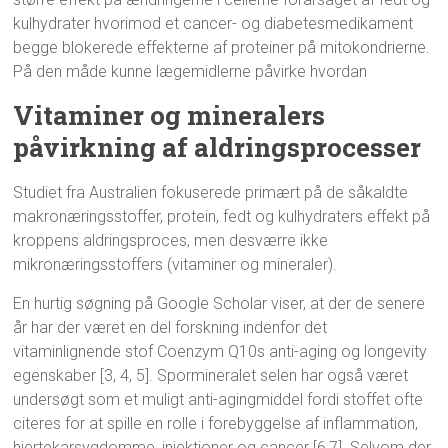
kulhydrater hvorimod et cancer- og diabetesmedikament
begge blokerede effekterne af proteiner på mitokondrierne.
På den måde kunne lægemidlerne påvirke hvordan
Vitaminer og mineralers
påvirkning af aldringsprocesser
Studiet fra Australien fokuserede primært på de såkaldte
makronæringsstoffer, protein, fedt og kulhydraters effekt på
kroppens aldringsproces, men desværre ikke
mikronæringsstoffers (vitaminer og mineraler).
En hurtig søgning på Google Scholar viser, at der de senere
år har der været en del forskning indenfor det
vitaminlignende stof Coenzym Q10s anti-aging og longevity
egenskaber [3, 4, 5]. Spormineralet selen har også været
undersøgt som et muligt anti-agingmiddel fordi stoffet ofte
citeres for at spille en rolle i forebyggelse af inflammation,
hjertekarsygdomme, injektioner og cancer [6,7]. Selvom der