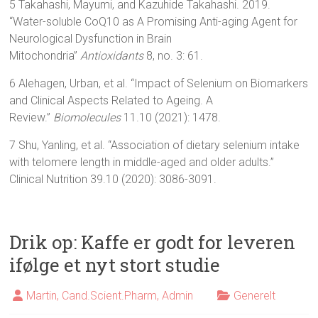
5 Takahashi, Mayumi, and Kazuhide Takahashi. 2019.
“Water-soluble CoQ10 as A Promising Anti-aging Agent for
Neurological Dysfunction in Brain
Mitochondria”
Antioxidants
8, no. 3: 61.
6 Alehagen, Urban, et al. “Impact of Selenium on Biomarkers
and Clinical Aspects Related to Ageing. A
Review.”
Biomolecules
11.10 (2021): 1478.
7 Shu, Yanling, et al. “Association of dietary selenium intake
with telomere length in middle-aged and older adults.”
Clinical Nutrition 39.10 (2020): 3086-3091.
Drik op: Kaffe er godt for leveren
ifølge et nyt stort studie
Martin, Cand.Scient.Pharm, Admin
Generelt