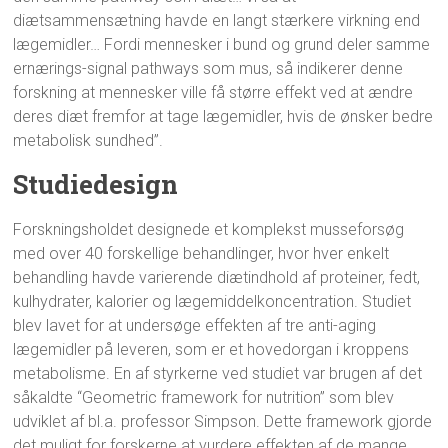
diætsammensætning havde en langt stærkere virkning end
lægemidler… Fordi mennesker i bund og grund deler samme
ernærings-signal pathways som mus, så indikerer denne
forskning at mennesker ville få større effekt ved at ændre
deres diæt fremfor at tage lægemidler, hvis de ønsker bedre
metabolisk sundhed”.
Studiedesign
Forskningsholdet designede et komplekst musseforsøg
med over 40 forskellige behandlinger, hvor hver enkelt
behandling havde varierende diætindhold af proteiner, fedt,
kulhydrater, kalorier og lægemiddelkoncentration. Studiet
blev lavet for at undersøge effekten af tre anti-aging
lægemidler på leveren, som er et hovedorgan i kroppens
metabolisme. En af styrkerne ved studiet var brugen af det
såkaldte “Geometric framework for nutrition” som blev
udviklet af bl.a. professor Simpson. Dette framework gjorde
det muligt for forskerne at vurdere effekten af de mange