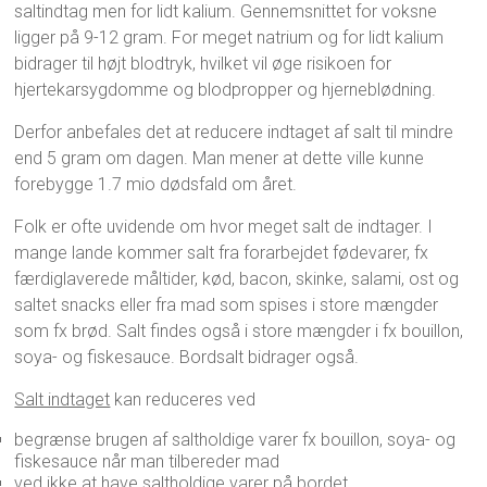
saltindtag men for lidt kalium. Gennemsnittet for voksne
ligger på 9-12 gram. For meget natrium og for lidt kalium
bidrager til højt blodtryk, hvilket vil øge risikoen for
hjertekarsygdomme og blodpropper og hjerneblødning.
Derfor anbefales det at reducere indtaget af salt til mindre
end 5 gram om dagen. Man mener at dette ville kunne
forebygge 1.7 mio dødsfald om året.
Folk er ofte uvidende om hvor meget salt de indtager. I
mange lande kommer salt fra forarbejdet fødevarer, fx
færdiglaverede måltider, kød, bacon, skinke, salami, ost og
saltet snacks eller fra mad som spises i store mængder
som fx brød. Salt findes også i store mængder i fx bouillon,
soya- og fiskesauce. Bordsalt bidrager også.
Salt indtaget
kan reduceres ved
begrænse brugen af saltholdige varer fx bouillon, soya- og
fiskesauce når man tilbereder mad
ved ikke at have saltholdige varer på bordet