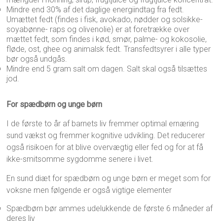
Mindre end 30% af det daglige energiindtag fra fedt.
Umættet fedt (findes i fisk, avokado, nødder og solsikke-
soyabønne- raps og olivenolie) er at foretrække over
mættet fedt, som findes i kød, smør, palme- og kokosolie,
fløde, ost, ghee og animalsk fedt. Transfedtsyrer i alle typer
bør også undgås.
Mindre end 5 gram salt om dagen. Salt skal også tilsættes
jod.
For spædbørn og unge børn
I de første to år af barnets liv fremmer optimal ernæring
sund vækst og fremmer kognitive udvikling. Det reducerer
også risikoen for at blive overvægtig eller fed og for at få
ikke-smitsomme sygdomme senere i livet.
En sund diæt for spædbørn og unge børn er meget som for
voksne men følgende er også vigtige elementer
Spædbørn bør ammes udelukkende de første 6 måneder af
deres liv