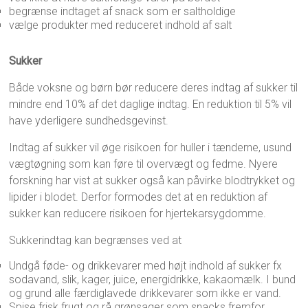
begrænse indtaget af snack som er saltholdige
vælge produkter med reduceret indhold af salt
Sukker
Både voksne og børn bør reducere deres indtag af sukker til
mindre end 10% af det daglige indtag. En reduktion til 5% vil
have yderligere sundhedsgevinst.
Indtag af sukker vil øge risikoen for
huller i tænderne
, usund
vægtøgning som kan føre til overvægt og fedme. Nyere
forskning har vist at sukker også kan påvirke blodtrykket og
lipider i blodet. Derfor formodes det at en reduktion af
sukker kan reducere risikoen for hjertekarsygdomme.
Sukkerindtag kan begrænses ved at
Undgå føde- og drikkevarer med højt indhold af sukker fx
sodavand, slik, kager, juice, energidrikke, kakaomælk. I bund
og grund alle færdiglavede drikkevarer som ikke er vand.
Spise frisk frugt og rå grønsager som snacks fremfor