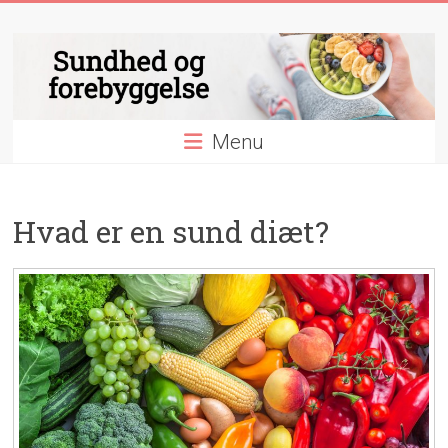
Skip
Sundhed
to
content
og
forebyggelse
Menu
Essentielle
nyheder
&
Hvad er en sund diæt?
videnskab
indenfor
sundhed
og
forebyggelse