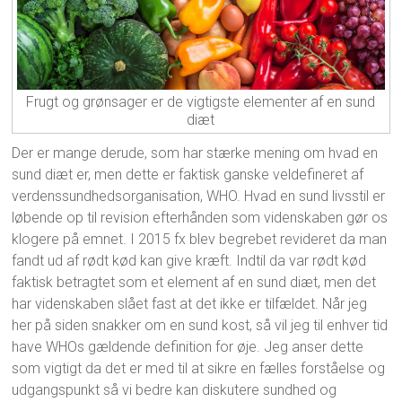
Frugt og grønsager er de vigtigste elementer af en sund
diæt
Der er mange derude, som har stærke mening om hvad en
sund diæt er, men dette er faktisk ganske veldefineret af
verdenssundhedsorganisation, WHO. Hvad en sund livsstil er
løbende op til revision efterhånden som videnskaben gør os
klogere på emnet. I 2015 fx blev begrebet revideret da man
fandt ud af rødt kød kan give kræft. Indtil da var rødt kød
faktisk betragtet som et element af en sund diæt, men det
har videnskaben slået fast at det ikke er tilfældet. Når jeg
her på siden snakker om en sund kost, så vil jeg til enhver tid
have WHOs gældende definition for øje. Jeg anser dette
som vigtigt da det er med til at sikre en fælles forståelse og
udgangspunkt så vi bedre kan diskutere sundhed og