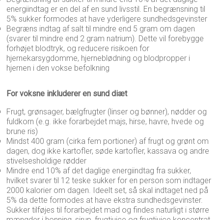
energiindtag er en del af en sund livsstil. En begrænsning til
5% sukker formodes at have yderligere sundhedsgevinster
Begræns indtag af salt til mindre end 5 gram om dagen
(svarer til mindre end 2 gram natrium). Dette vil forebygge
forhøjet blodtryk, og reducere risikoen for
hjernekarsygdomme, hjerneblødning og blodpropper i
hjernen i den vokse befolkning
For voksne inkluderer en sund diæt
Frugt, grønsager, bælgfrugter (linser og bønner), nødder og
fuldkorn (e.g. ikke forarbejdet majs, hirse, havre, hvede og
brune ris)
Mindst 400 gram (cirka fem portioner) af frugt og grønt om
dagen, dog ikke kartofler, søde kartofler, kassava og andre
stivelsesholdige rødder
Mindre end 10% af det daglige energiindtag fra sukker,
hvilket svarer til 12 teske sukker for en person som indtager
2000 kalorier om dagen. Ideelt set, så skal indtaget ned på
5% da dette formodes at have ekstra sundhedsgevinster.
Sukker tilføjes til forarbejdet mad og findes naturligt i større
mængder i honning, sirup, frugtjuice og frugtjuice koncentrat.