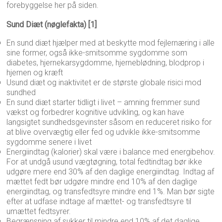
forebyggelse her på siden.
Sund Diæt (nøglefakta) [1]
En sund diæt hjælper med at beskytte mod fejlernæring i alle
sine former, også ikke-smitsomme sygdomme som
diabetes, hjernekarsygdomme, hjerneblødning, blodprop i
hjernen og kræft
Usund diæt og inaktivitet er de største globale risici mod
sundhed
En sund diæt starter tidligt i livet – amning fremmer sund
vækst og forbedrer kognitive udvikling, og kan have
langsigtet sundhedsgevinster såsom en reduceret risiko for
at blive overvægtig eller fed og udvikle ikke-smitsomme
sygdomme senere i livet
Energiindtag (kalorier) skal være i balance med energibehov.
For at undgå usund vægtøgning, total fedtindtag bør ikke
udgøre mere end 30% af den daglige energiindtag. Indtag af
mættet fedt bør udgøre mindre end 10% af den daglige
energiindtag, og transfedtsyre mindre end 1%. Man bør sigte
efter at udfase indtage af mættet- og transfedtsyre til
umættet fedtsyrer.
Begrænsning af sukker til mindre end 10% af det daglige