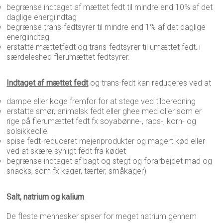
begrænse indtaget af mættet fedt til mindre end 10% af det
daglige energiindtag
begrænse trans-fedtsyrer til mindre end 1% af det daglige
energiindtag
erstatte mættetfedt og trans-fedtsyrer til umættet fedt, i
særdeleshed flerumættet fedtsyrer.
Indtaget af mættet fedt
og trans-fedt kan reduceres ved at
dampe eller koge fremfor for at stege ved tilberedning
erstatte smør, animalsk fedt eller ghee med olier som er
rige på flerumættet fedt fx soyabønne-, raps-, korn- og
solsikkeolie
spise fedt-reduceret mejeriprodukter og magert kød eller
ved at skære synligt fedt fra kødet
begrænse indtaget af bagt og stegt og forarbejdet mad og
snacks, som fx kager, tærter, småkager)
Salt, natrium og kalium
De fleste mennesker spiser for meget natrium gennem