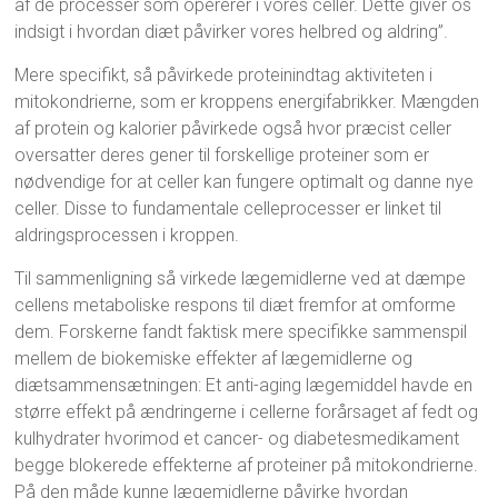
af de processer som opererer i vores celler. Dette giver os
indsigt i hvordan diæt påvirker vores helbred og aldring”.
Mere specifikt, så påvirkede proteinindtag aktiviteten i
mitokondrierne, som er kroppens energifabrikker. Mængden
af protein og kalorier påvirkede også hvor præcist celler
oversatter deres gener til forskellige proteiner som er
nødvendige for at celler kan fungere optimalt og danne nye
celler. Disse to fundamentale celleprocesser er linket til
aldringsprocessen i kroppen.
Til sammenligning så virkede lægemidlerne ved at dæmpe
cellens metaboliske respons til diæt fremfor at omforme
dem. Forskerne fandt faktisk mere specifikke sammenspil
mellem de biokemiske effekter af lægemidlerne og
diætsammensætningen: Et anti-aging lægemiddel havde en
større effekt på ændringerne i cellerne forårsaget af fedt og
kulhydrater hvorimod et cancer- og diabetesmedikament
begge blokerede effekterne af proteiner på mitokondrierne.
På den måde kunne lægemidlerne påvirke hvordan