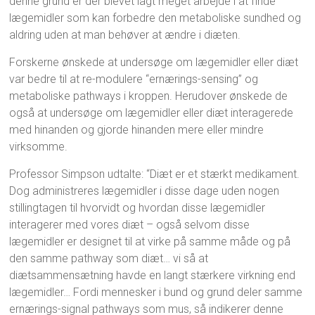
denne grund er der blevet lagt meget arbejde i at finde
lægemidler som kan forbedre den metaboliske sundhed og
aldring uden at man behøver at ændre i diæten.
Forskerne ønskede at undersøge om lægemidler eller diæt
var bedre til at re-modulere “ernærings-sensing” og
metaboliske pathways i kroppen. Herudover ønskede de
også at undersøge om lægemidler eller diæt interagerede
med hinanden og gjorde hinanden mere eller mindre
virksomme.
Professor Simpson udtalte: “Diæt er et stærkt medikament.
Dog administreres lægemidler i disse dage uden nogen
stillingtagen til hvorvidt og hvordan disse lægemidler
interagerer med vores diæt – også selvom disse
lægemidler er designet til at virke på samme måde og på
den samme pathway som diæt… vi så at
diætsammensætning havde en langt stærkere virkning end
lægemidler… Fordi mennesker i bund og grund deler samme
ernærings-signal pathways som mus, så indikerer denne