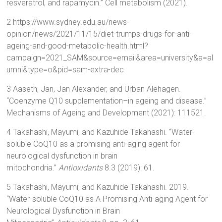
resveratrol, and rapamycin.” Cell metabolism (2021).
2 https://www.sydney.edu.au/news-
opinion/news/2021/11/15/diet-trumps-drugs-for-anti-
ageing-and-good-metabolic-health.html?
campaign=2021_SAM&source=email&area=university&a=al
umni&type=o&pid=sam-extra-dec
3 Aaseth, Jan, Jan Alexander, and Urban Alehagen.
“Coenzyme Q10 supplementation–in ageing and disease.”
Mechanisms of Ageing and Development (2021): 111521.
4 Takahashi, Mayumi, and Kazuhide Takahashi. “Water-
soluble CoQ10 as a promising anti-aging agent for
neurological dysfunction in brain
mitochondria.”
Antioxidants
8.3 (2019): 61.
5 Takahashi, Mayumi, and Kazuhide Takahashi. 2019.
“Water-soluble CoQ10 as A Promising Anti-aging Agent for
Neurological Dysfunction in Brain