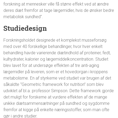
forskning at mennesker ville få større effekt ved at ændre
deres diæt fremfor at tage lægemidler, hvis de ønsker bedre
metabolisk sundhed”.
Studiedesign
Forskningsholdet designede et komplekst musseforsøg
med over 40 forskellige behandlinger, hvor hver enkelt
behandling havde varierende diætindhold af proteiner, fedt,
kulhydrater, kalorier og lægemiddelkoncentration. Studiet
blev lavet for at undersøge effekten af tre anti-aging
lægemidler på leveren, som er et hovedorgan i kroppens
metabolisme. En af styrkerne ved studiet var brugen af det
såkaldte “Geometric framework for nutrition” som blev
udviklet af bl.a. professor Simpson. Dette framework gjorde
det muligt for forskerne at vurdere effekten af de mange
unikke diætsammensætninger på sundhed og sygdomme
fremfor at kigge på enkelte næringsstoffer, som man ofte
gør i andre studier.