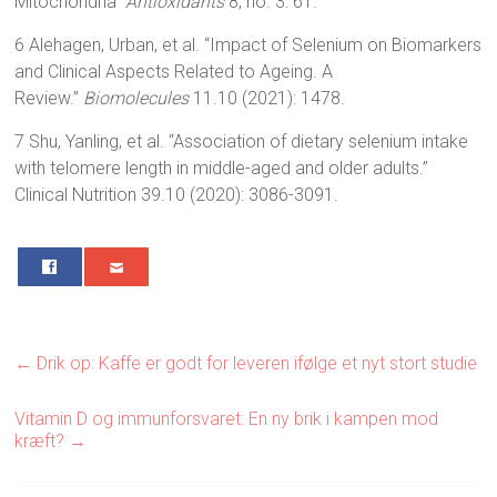
Mitochondria”
Antioxidants
8, no. 3: 61.
6 Alehagen, Urban, et al. “Impact of Selenium on Biomarkers
and Clinical Aspects Related to Ageing. A
Review.”
Biomolecules
11.10 (2021): 1478.
7 Shu, Yanling, et al. “Association of dietary selenium intake
with telomere length in middle-aged and older adults.”
Clinical Nutrition 39.10 (2020): 3086-3091.
0
←
Drik op: Kaffe er godt for leveren ifølge et nyt stort studie
Vitamin D og immunforsvaret: En ny brik i kampen mod
kræft?
→