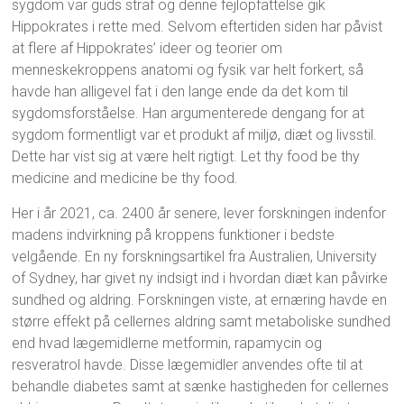
sygdom var guds straf og denne fejlopfattelse gik
Hippokrates i rette med. Selvom eftertiden siden har påvist
at flere af Hippokrates’ ideer og teorier om
menneskekroppens anatomi og fysik var helt forkert, så
havde han alligevel fat i den lange ende da det kom til
sygdomsforståelse. Han argumenterede dengang for at
sygdom formentligt var et produkt af miljø, diæt og livsstil.
Dette har vist sig at være helt rigtigt. Let thy food be thy
medicine and medicine be thy food.
Her i år 2021, ca. 2400 år senere, lever forskningen indenfor
madens indvirkning på kroppens funktioner i bedste
velgående. En ny forskningsartikel fra Australien, University
of Sydney, har givet ny indsigt ind i hvordan diæt kan påvirke
sundhed og aldring. Forskningen viste, at ernæring havde en
større effekt på cellernes aldring samt metaboliske sundhed
end hvad lægemidlerne metformin, rapamycin og
resveratrol havde. Disse lægemidler anvendes ofte til at
behandle diabetes samt at sænke hastigheden for cellernes