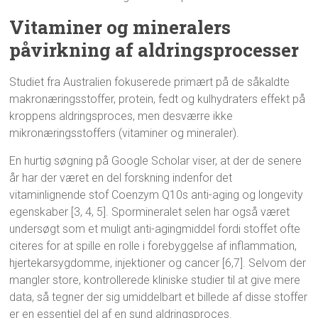
Vitaminer og mineralers
påvirkning af aldringsprocesser
Studiet fra Australien fokuserede primært på de såkaldte
makronæringsstoffer, protein, fedt og kulhydraters effekt på
kroppens aldringsproces, men desværre ikke
mikronæringsstoffers (vitaminer og mineraler).
En hurtig søgning på Google Scholar viser, at der de senere
år har der været en del forskning indenfor det
vitaminlignende stof Coenzym Q10s anti-aging og longevity
egenskaber [3, 4, 5]. Spormineralet selen har også været
undersøgt som et muligt anti-agingmiddel fordi stoffet ofte
citeres for at spille en rolle i forebyggelse af inflammation,
hjertekarsygdomme, injektioner og cancer [6,7]. Selvom der
mangler store, kontrollerede kliniske studier til at give mere
data, så tegner der sig umiddelbart et billede af disse stoffer
er en essentiel del af en sund aldringsproces.