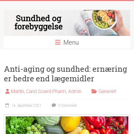
Skip
Sundhed
to
content
og
forebyggelse
Menu
Essentielle
nyheder
&
videnskab
Anti-aging og sundhed: ernæring
indenfor
er bedre end lægemidler
sundhed
og
Martin, Cand.Scient.Pharm, Admin
Generelt
forebyggelse
14. december 2021
0 Comment