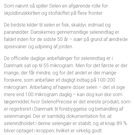
Som nævnt så spiller Selen en afgørende rolle for
skjoldbruskkirtlen og stofskiftet på flere fronter.
De bedste kilder til selen er fisk, skaldyr, indmad og
paranødder. Danskernes gennemsnitlige selenindtag er
faldet inden for de sidste 50 år – især på grund af ændrede
spisevaner og udpining af jorden.
De officielle daglige anbefalinger for selenindtag er i
Danmark sat op til 55 mikrogram. Men for det første er der
mange, der får mindre, og for det andet er der mange
forskere, som anbefaler et dagligt indtag på 100-200
mikrogram. Anbefaling af højere doser selen – det vil sige
mere end 100 mikrogram daglig – kan dog kun ske som
lægemiddel, hvor SelenoPrecise er det eneste produkt, som
er registreret i Danmark til forebyggelse og behandling af
selenmangel. Der er samtidig dokumentation for, at
selenindholdet i denne selengær er stabilt, og at knap 89 %
bliver optaget i kroppen, hvilket er virkelig godt.