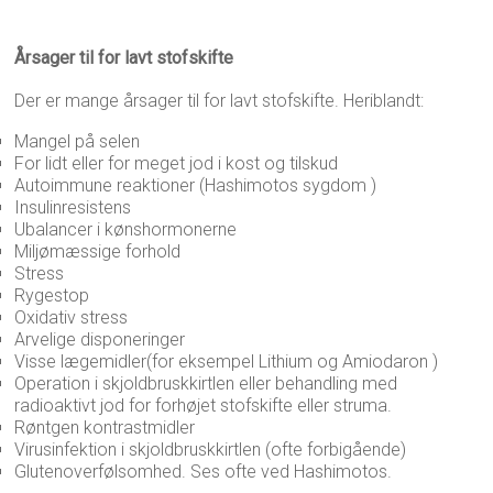
Årsager til for lavt stofskifte
Der er mange årsager til for lavt stofskifte. Heriblandt:
Mangel på selen
For lidt eller for meget jod i kost og tilskud
Autoimmune reaktioner (Hashimotos sygdom )
Insulinresistens
Ubalancer i kønshormonerne
Miljømæssige forhold
Stress
Rygestop
Oxidativ stress
Arvelige disponeringer
Visse lægemidler(for eksempel Lithium og Amiodaron )
Operation i skjoldbruskkirtlen eller behandling med
radioaktivt jod for forhøjet stofskifte eller struma.
Røntgen kontrastmidler
Virusinfektion i skjoldbruskkirtlen (ofte forbigående)
Glutenoverfølsomhed. Ses ofte ved Hashimotos.