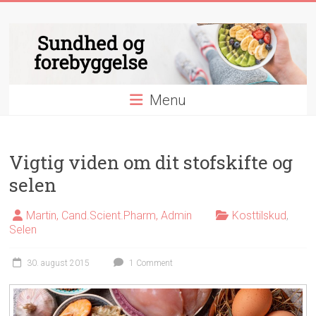
Skip
Sundhed
to
content
og
forebyggelse
Menu
Essentielle
nyheder
&
videnskab
Vigtig viden om dit stofskifte og
indenfor
selen
sundhed
og
Martin, Cand.Scient.Pharm, Admin
Kosttilskud
,
forebyggelse
Selen
30. august 2015
1 Comment