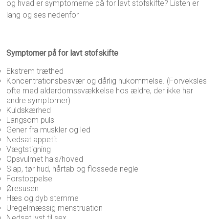
og hvad er symptomerne på for lavt stofskifte? Listen er
lang og ses nedenfor
Symptomer på for lavt stofskifte
Ekstrem træthed
Koncentrationsbesvær og dårlig hukommelse. (Forveksles
ofte med alderdomssvækkelse hos ældre, der ikke har
andre symptomer)
Kuldskærhed
Langsom puls
Gener fra muskler og led
Nedsat appetit
Vægtstigning
Opsvulmet hals/hoved
Slap, tør hud, hårtab og flossede negle
Forstoppelse
Øresusen
Hæs og dyb stemme
Uregelmæssig menstruation
Nedsat lyst til sex