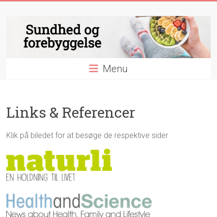
Skip
Sundhed
to
content
og
forebyggelse
Menu
Essentielle
nyheder
&
Links & Referencer
videnskab
indenfor
sundhed
Klik på biledet for at besøge de respektive sider
og
forebyggelse