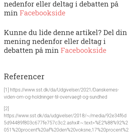
nedenfor eller deltag i debatten på
min
Facebookside
Kunne du lide denne artikel? Del din
mening nedenfor eller deltag i
debatten på min
Facebookside
Referencer
[1] https://www.sst.dk/da/Udgivelser/2021/Danskernes-
viden-om-og-holdninger-til-overvaegt-og-sundhed
[2]
https://www.sst.dk/da/udgivelser/2018/~/media/92e34f6d
5d94489f803c677fe757c3c2.ashx#:~:text=%E2%88%92%2
051%20procent%20af%20den%20voksne,17%20procent%2