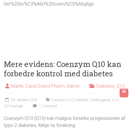
0er%20sv%C3%A6rt%20overv%C3%A6gtige.
Mere evidens: Coenzym Q10 kan
forbedre kontrol med diabetes
Martin, Cand.Scient.Pharm, Admin
Diabetes
,
Q10
28. oktober 2018
Coenzym Q10
,
Diabetes
,
Forebyggelse
,
Q10
,
Q10 mangel
1 Comment
Coenzym Q10 (Q10) kan muligvis forsinke progressionen af
type-2 diabetes, ifølge ny forskning.