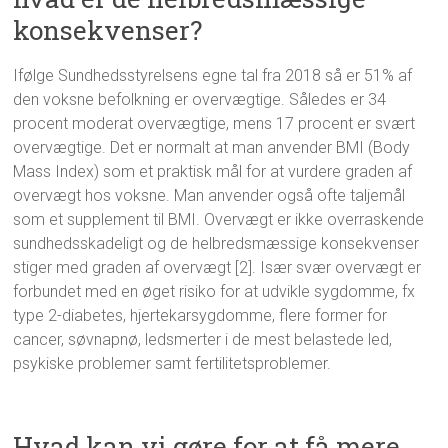
konsekvenser?
Ifølge Sundhedsstyrelsens egne tal fra 2018 så er 51% af
den voksne befolkning er overvægtige. Således er 34
procent moderat overvægtige, mens 17 procent er svært
overvægtige. Det er normalt at man anvender BMI (Body
Mass Index) som et praktisk mål for at vurdere graden af
overvægt hos voksne. Man anvender også ofte taljemål
som et supplement til BMI. Overvægt er ikke overraskende
sundhedsskadeligt og de helbredsmæssige konsekvenser
stiger med graden af overvægt [2]. Især svær overvægt er
forbundet med en øget risiko for at udvikle sygdomme, fx
type 2-diabetes, hjertekarsygdomme, flere former for
cancer, søvnapnø, ledsmerter i de mest belastede led,
psykiske problemer samt fertilitetsproblemer.
Hvad kan vi gøre for at få mere