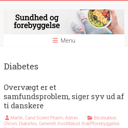
Skip
Sundhed
to
content
og
forebyggelse
Menu
Essentielle
nyheder
&
Diabetes
videnskab
indenfor
sundhed
og
Overvægt er et
forebyggelse
samfundsproblem, siger syv ud af
ti danskere
Martin, Cand.Scient.Pharm, Admin
Blodsukker
,
Chrom
,
Diabetes
,
Generelt
,
Kosttilskud
,
Kræftforebyggelse
,