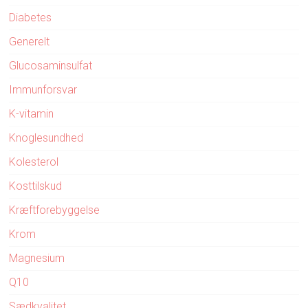
Diabetes
Generelt
Glucosaminsulfat
Immunforsvar
K-vitamin
Knoglesundhed
Kolesterol
Kosttilskud
Kræftforebyggelse
Krom
Magnesium
Q10
Sædkvalitet