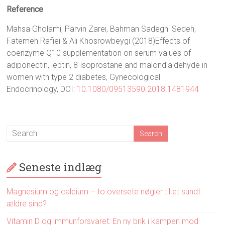
Reference
Mahsa Gholami, Parvin Zarei, Bahman Sadeghi Sedeh,
Fatemeh Rafiei & Ali Khosrowbeygi (2018)Effects of
coenzyme Q10 supplementation on serum values of
adiponectin, leptin, 8-isoprostane and malondialdehyde in
women with type 2 diabetes, Gynecological
Endocrinology, DOI:
10.1080/09513590.2018.1481944
Seneste indlæg
Magnesium og calcium – to oversete nøgler til et sundt
ældre sind?
Vitamin D og immunforsvaret: En ny brik i kampen mod