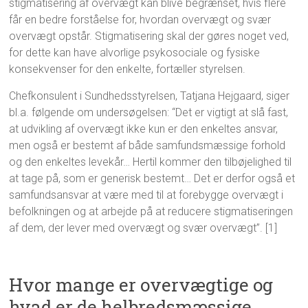
stigmatisering af overvægt kan blive begrænset, hvis flere
får en bedre forståelse for, hvordan overvægt og svær
overvægt opstår. Stigmatisering skal der gøres noget ved,
for dette kan have alvorlige psykosociale og fysiske
konsekvenser for den enkelte, fortæller styrelsen.
Chefkonsulent i Sundhedsstyrelsen, Tatjana Hejgaard, siger
bl.a. følgende om undersøgelsen: “Det er vigtigt at slå fast,
at udvikling af overvægt ikke kun er den enkeltes ansvar,
men også er bestemt af både samfundsmæssige forhold
og den enkeltes levekår… Hertil kommer den tilbøjelighed til
at tage på, som er generisk bestemt… Det er derfor også et
samfundsansvar at være med til at forebygge overvægt i
befolkningen og at arbejde på at reducere stigmatiseringen
af dem, der lever med overvægt og svær overvægt”. [1]
Hvor mange er overvægtige og
hvad er de helbredsmæssige