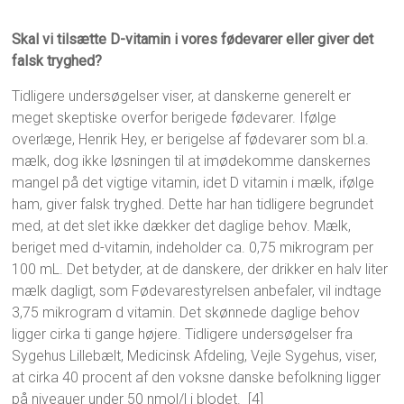
Skal vi tilsætte D-vitamin i vores fødevarer eller giver det
falsk tryghed?
Tidligere undersøgelser viser, at danskerne generelt er
meget skeptiske overfor berigede fødevarer. Ifølge
overlæge, Henrik Hey, er berigelse af fødevarer som bl.a.
mælk, dog ikke løsningen til at imødekomme danskernes
mangel på det vigtige vitamin, idet D vitamin i mælk, ifølge
ham, giver falsk tryghed. Dette har han tidligere begrundet
med, at det slet ikke dækker det daglige behov. Mælk,
beriget med d-vitamin, indeholder ca. 0,75 mikrogram per
100 mL. Det betyder, at de danskere, der drikker en halv liter
mælk dagligt, som Fødevarestyrelsen anbefaler, vil indtage
3,75 mikrogram d vitamin. Det skønnede daglige behov
ligger cirka ti gange højere. Tidligere undersøgelser fra
Sygehus Lillebælt, Medicinsk Afdeling, Vejle Sygehus, viser,
at cirka 40 procent af den voksne danske befolkning ligger
på niveauer under 50 nmol/l i blodet. [4]