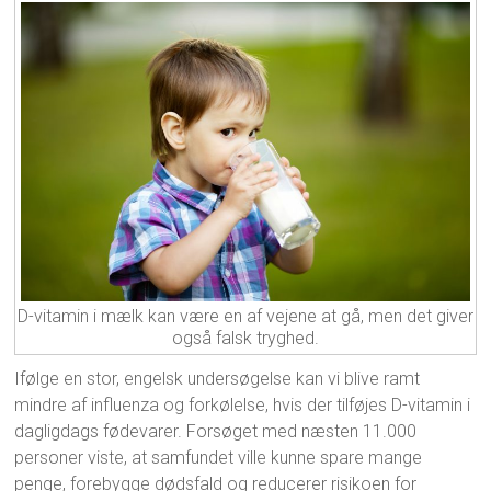
D-vitamin i mælk kan være en af vejene at gå, men det giver
også falsk tryghed.
Ifølge en stor, engelsk undersøgelse kan vi blive ramt
mindre af influenza og forkølelse, hvis der tilføjes D-vitamin i
dagligdags fødevarer. Forsøget med næsten 11.000
personer viste, at samfundet ville kunne spare mange
penge, forebygge dødsfald og reducerer risikoen for