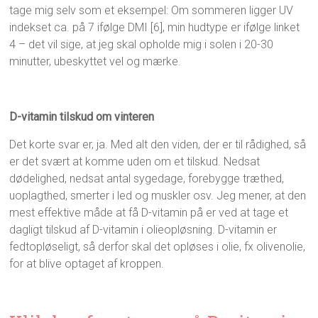
tage mig selv som et eksempel: Om sommeren ligger UV
indekset ca. på 7 ifølge DMI [6], min hudtype er ifølge linket
4 – det vil sige, at jeg skal opholde mig i solen i 20-30
minutter, ubeskyttet vel og mærke.
D-vitamin tilskud om vinteren
Det korte svar er, ja. Med alt den viden, der er til rådighed, så
er det svært at komme uden om et tilskud. Nedsat
dødelighed, nedsat antal sygedage, forebygge træthed,
uoplagthed, smerter i led og muskler osv. Jeg mener, at den
mest effektive måde at få D-vitamin på er ved at tage et
dagligt tilskud af D-vitamin i olieopløsning. D-vitamin er
fedtopløseligt, så derfor skal det opløses i olie, fx olivenolie,
for at blive optaget af kroppen.