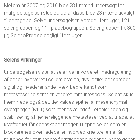
Mellem år 2007 og 2010 blev 281 mænd undersøgt for
mulig deltagelse i studiet. Ud af disse blev 23 mænd udvalgt
til deltagelse. Selve undersøgelsen varede i fem uger, 12 i
selengruppen og 11 i placebogruppen. Selengruppen fik 300
µg SelenoPrecise dagligt i fem uger.
Selens virkninger
Undersøgelsen viste, at selen var involveret i nedregulering
af gener involveret i cellemigration, dvs. celler der spreder
sig til og invaderer andet væv, bedre kendt som
metastasering samt en ændret immunrespons. Selentilskud
hæmmede også det, der kaldes epithelial-mesenchymal-
overgangen (MET) som menes at indgå i etableringen og
stabilisering af fjernereliggende metastaser ved at tillade, at
kræftceller får egenskaber magen til epitelceller, som er
blodkarenes overfladeceller, hvorved kræftcellerne får
mulighed for at invadere fjerntliggende organer. Andre gener