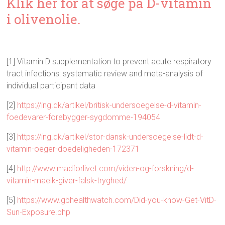
Klik her for at søge på D-vitamin
i olivenolie.
[1] Vitamin D supplementation to prevent acute respiratory
tract infections: systematic review and meta-analysis of
individual participant data
[2]
https://ing.dk/artikel/britisk-undersoegelse-d-vitamin-
foedevarer-forebygger-sygdomme-194054
[3]
https://ing.dk/artikel/stor-dansk-undersoegelse-lidt-d-
vitamin-oeger-doedeligheden-172371
[4]
http://www.madforlivet.com/viden-og-forskning/d-
vitamin-maelk-giver-falsk-tryghed/
[5]
https://www.gbhealthwatch.com/Did-you-know-Get-VitD-
Sun-Exposure.php