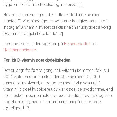
sygdomme som forkølelse og influenza. [1]
Hovedforskeren bag studiet udtalte i forbindelse med
studiet: ”D-vitaminberigede fødevarer kan give faste, små
indtag af D-vitamin, hvilket praktisk talt har udryddet alvorlig
D-vitaminmangel i flere lande” [2]
Læs mere om undersøgelsen på
Helsedebatten
og
Healthandscience
For lidt D-vitamin øger dødeligheden
Det er langt fra første gang, at D-vitamin kommer i fokus. I
2014 viste en stor dansk undersøgelse med 100.000
danskere involveret, at personer med lavt niveau af D-
vitamin i blodet hyppigere udvikler dødelige sygdomme, end
mennesker med normale niveauer. Studiet nævnte dog ikke
noget omkring, hvordan man kunne undgå den øgede
dødelighed. [3]