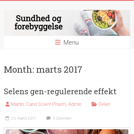
Skip
Sundhed
to
content
og
forebyggelse
Menu
Essentielle
nyheder
&
Month:
marts 2017
videnskab
indenfor
sundhed
og
Selens gen-regulerende effekt
forebyggelse
Martin, Cand.Scient.Pharm, Admin
Selen
23. marts 2017
0 Comment