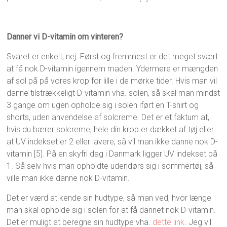
Danner vi D-vitamin om vinteren?
Svaret er enkelt, nej. Først og fremmest er det meget svært
at få nok D-vitamin igennem maden. Ydermere er mængden
af sol på på vores krop for lille i de mørke tider. Hvis man vil
danne tilstrækkeligt D-vitamin vha. solen, så skal man mindst
3 gange om ugen opholde sig i solen iført en T-shirt og
shorts, uden anvendelse af solcreme. Det er et faktum at,
hvis du bærer solcreme, hele din krop er dækket af tøj eller
at UV indekset er 2 eller lavere, så vil man ikke danne nok D-
vitamin [5]. På en skyfri dag i Danmark ligger UV indekset på
1. Så selv hvis man opholdte udendørs sig i sommertøj, så
ville man ikke danne nok D-vitamin.
Det er værd at kende sin hudtype, så man ved, hvor længe
man skal opholde sig i solen for at få dannet nok D-vitamin.
Det er muligt at beregne sin hudtype vha.
dette link
. Jeg vil