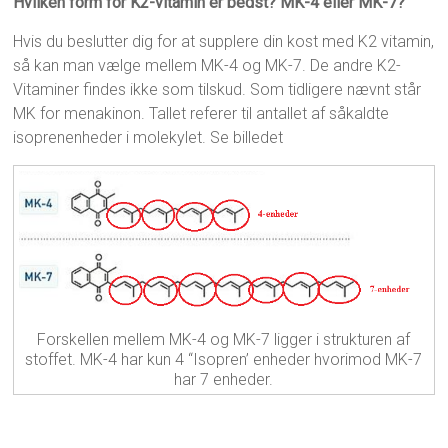
Hvilken form for K2-vitamin er bedst? MK-4 eller MK-7?
Hvis du beslutter dig for at supplere din kost med K2 vitamin,
så kan man vælge mellem MK-4 og MK-7. De andre K2-
Vitaminer findes ikke som tilskud. Som tidligere nævnt står
MK for menakinon. Tallet referer til antallet af såkaldte
isoprenenheder i molekylet. Se billedet
Forskellen mellem MK-4 og MK-7 ligger i strukturen af
stoffet. MK-4 har kun 4 “Isopren’ enheder hvorimod MK-7
har 7 enheder.