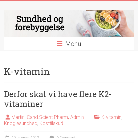
Skip
Sundhed
to
content
og
forebyggelse
Menu
Essentielle
nyheder
&
K-vitamin
videnskab
indenfor
sundhed
og
Derfor skal vi have flere K2-
forebyggelse
vitaminer
Martin, Cand.Scient.Pharm, Admin
K-vitamin
,
Knoglesundhed
,
Kosttilskud