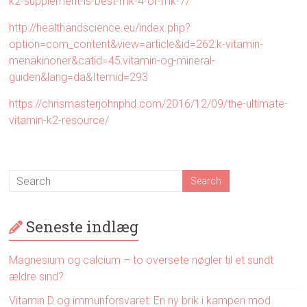
k2-supplement-is-best-mk-4-or-mk-7/
http://healthandscience.eu/index.php?
option=com_content&view=article&id=262:k-vitamin-
menakinoner&catid=45:vitamin-og-mineral-
guiden&lang=da&Itemid=293
https://chrismasterjohnphd.com/2016/12/09/the-ultimate-
vitamin-k2-resource/
Seneste indlæg
Magnesium og calcium – to oversete nøgler til et sundt
ældre sind?
Vitamin D og immunforsvaret: En ny brik i kampen mod