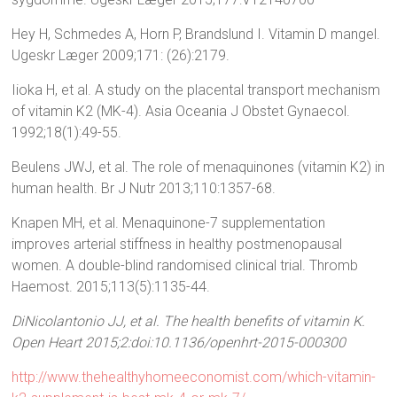
Hey H, Schmedes A, Horn P, Brandslund I. Vitamin D mangel.
Ugeskr Læger 2009;171: (26):2179.
Iioka H, et al. A study on the placental transport mechanism
of vitamin K2 (MK-4). Asia Oceania J Obstet Gynaecol.
1992;18(1):49-55.
Beulens JWJ, et al. The role of menaquinones (vitamin K2) in
human health. Br J Nutr 2013;110:1357-68.
Knapen MH, et al. Menaquinone-7 supplementation
improves arterial stiffness in healthy postmenopausal
women. A double-blind randomised clinical trial. Thromb
Haemost. 2015;113(5):1135-44.
DiNicolantonio JJ, et al. The health benefits of vitamin K.
Open Heart 2015;2:doi:10.1136/openhrt-2015-000300
http://www.thehealthyhomeeconomist.com/which-vitamin-