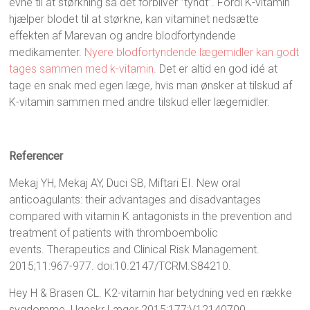
evne til at størkning så det forbliver ”tyndt”. Fordi K-vitamin
hjælper blodet til at størkne, kan vitaminet nedsætte
effekten af Marevan og andre blodfortyndende
medikamenter.
Nyere blodfortyndende lægemidler kan godt
tages sammen med k-vitamin.
Det er altid en god idé at
tage en snak med egen læge, hvis man ønsker at tilskud af
K-vitamin sammen med andre tilskud eller lægemidler.
Referencer
Mekaj YH, Mekaj AY, Duci SB, Miftari EI. New oral
anticoagulants: their advantages and disadvantages
compared with vitamin K antagonists in the prevention and
treatment of patients with thromboembolic
events. Therapeutics and Clinical Risk Management.
2015;11:967-977. doi:10.2147/TCRM.S84210.
Hey H & Brasen CL. K2-vitamin har betydning ved en række
sygdomme. Ugeskr Læger 2015;177:V12140700