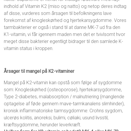
indhold af Vitamin K2 (miso og natto) og netop deres indtag
af disse, vurderes som årsagen til befolkningens lave
forekomst af knogleskørhed og hjertekarsygdomme. Vores
tarmbakterier er også i stand til at danne MK-7 ud fra den
K1-vitamin, vi får igennem maden men det er tvivlsomt hvor
meget disse bakterier egentligt bidrager til den samlede K-
vitamin status i kroppen.
Årsager til mangel på K2-vitaminer
Mangel på K2-vitamin kan opstå som følge af sygdomme
som: Knogleskørhed (osteoporose), hjertekarsygdomme,
Type 2-diabetes, malabsorption / malnutriering (manglende
optagelse af føde gennem mave-tarmkanalens slimhinder),
kronisk inflammatoriske tarmsygdomme: Crohns sygdom,
ulcerøs kolitis, anoreksi, bulimi, cøliaki, usund livsstil,
kræftsygdomme, herunder leverkræft.