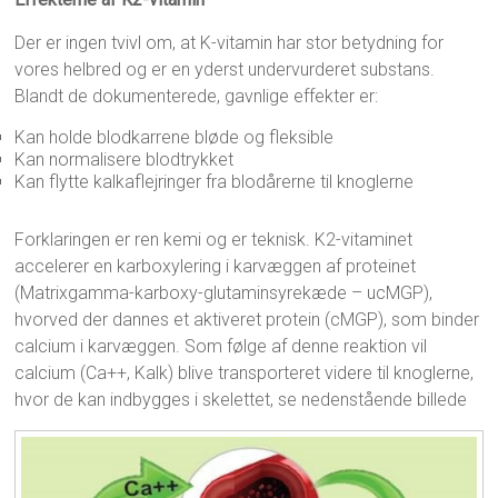
Der er ingen tvivl om, at K-vitamin har stor betydning for
vores helbred og er en yderst undervurderet substans.
Blandt de dokumenterede, gavnlige effekter er:
Kan holde blodkarrene bløde og fleksible
Kan normalisere blodtrykket
Kan flytte kalkaflejringer fra blodårerne til knoglerne
Forklaringen er ren kemi og er teknisk. K2-vitaminet
accelerer en karboxylering i karvæggen af proteinet
(Matrixgamma-karboxy-glutaminsyrekæde – ucMGP),
hvorved der dannes et aktiveret protein (cMGP), som binder
calcium i karvæggen. Som følge af denne reaktion vil
calcium (Ca++, Kalk) blive transporteret videre til knoglerne,
hvor de kan indbygges i skelettet, se nedenstående billede