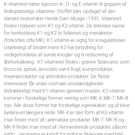
K-vitaminet hører ligesom A-, D- og E-vitamin til gruppen af
fedtopløselige vitaminer. Stoffet blev opdaget af den
danske biokemiker Henrik Dam tilbage i 1935. Vitaminet
findes i naturen som K1 og K2-vitamin. De tekniske navne
for henholdsvis K1 og K2 er fyllikinon og menakinon
(forkortes ofte MK). K1-vitamin er vigtig for koagulationen
(størkning) af blodet mens K2 har betydning for
vedligeholdelse af sunde knogler og til reducering af
åreforkalkning. K1-vitaminet findes i grønne fødevarer, som
broccoli, spinat, avocado samt frugt, kornprodukter,
mejeriprodukter og animalske produkter. De fleste
mennesker får under normale omstændigheder
tilstrækkeligt med K1-vitamin igennem maden. K2-vitamin
kommer i forskellige former, nemlig som MK-4, MK-7, MK-8
osv. Alle disse former har forskellige egenskaber og vil blive
beskrevet længere nede. MK-4 er den form af K2-vitamin
man finder mest af i animalske produkter. MK-7, MK-8 og
MK-9 finder man mest af i fermenterede produkter, såsom
natto. Japanerne er kendt for indtage fødevare med højt