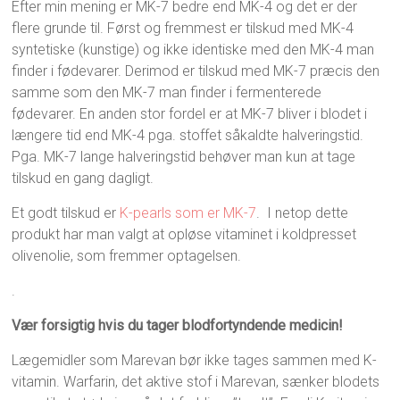
Efter min mening er MK-7 bedre end MK-4 og det er der
flere grunde til. Først og fremmest er tilskud med MK-4
syntetiske (kunstige) og ikke identiske med den MK-4 man
finder i fødevarer. Derimod er tilskud med MK-7 præcis den
samme som den MK-7 man finder i fermenterede
fødevarer. En anden stor fordel er at MK-7 bliver i blodet i
længere tid end MK-4 pga. stoffet såkaldte halveringstid.
Pga. MK-7 lange halveringstid behøver man kun at tage
tilskud en gang dagligt.
Et godt tilskud er
K-pearls som er MK-7
. I netop dette
produkt har man valgt at opløse vitaminet i koldpresset
olivenolie, som fremmer optagelsen.
.
Vær forsigtig hvis du tager blodfortyndende medicin!
Lægemidler som Marevan bør ikke tages sammen med K-
vitamin. Warfarin, det aktive stof i Marevan, sænker blodets